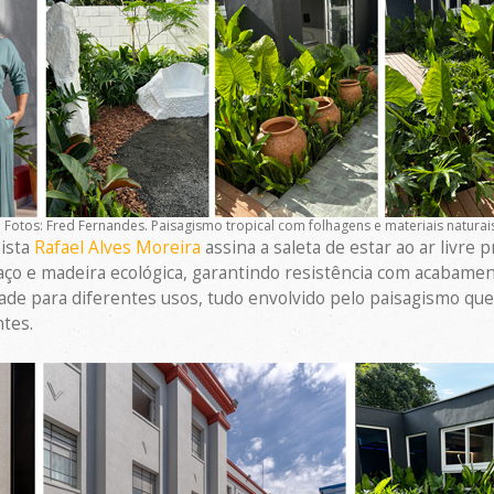
 Fotos: Fred Fernandes. Paisagismo tropical com folhagens e materiais naturais
nista
Rafael Alves Moreira
assina a saleta de estar ao ar livre
ço e madeira ecológica, garantindo resistência com acabament
idade para diferentes usos, tudo envolvido pelo paisagismo qu
tes.