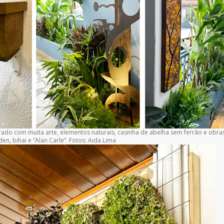
do com muita arte, elementos naturais, casinha de abelha sem ferrão e obras d
en, bihai e “Alan Carle”. Fotos: Aida Lima