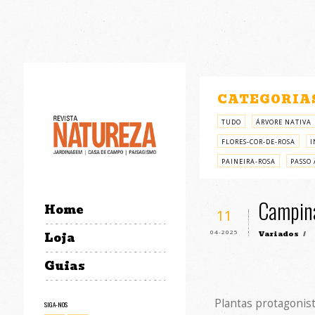
CATEGORIA
TUDO
ÁRVORE NATIVA
FLORES-COR-DE-ROSA
I
PAINEIRA-ROSA
PASSO 
Campina
Home
11
04-2025
Variados
/
Loja
Guias
Plantas protagonis
SIGA-NOS