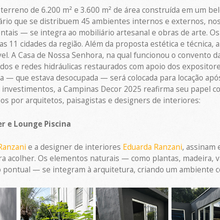
erreno de 6.200 m² e 3.600 m² de área construída em um belo 
ário que se distribuem 45 ambientes internos e externos, nos
ntais — se integra ao mobiliário artesanal e obras de arte. O
s 11 cidades da região. Além da proposta estética e técnica, 
óvel. A Casa de Nossa Senhora, na qual funcionou o convento da
hados e redes hidráulicas restaurados com apoio dos expositore
tra — que estava desocupada — será colocada para locação ap
 investimentos, a Campinas Decor 2025 reafirma seu papel com
s por arquitetos, paisagistas e designers de interiores:
er e Lounge Piscina
 Ranzani
e a designer de interiores
Eduarda Ranzani
, assinam 
a acolher. Os elementos naturais — como plantas, madeira, v
o pontual — se integram à arquitetura, criando um ambiente c