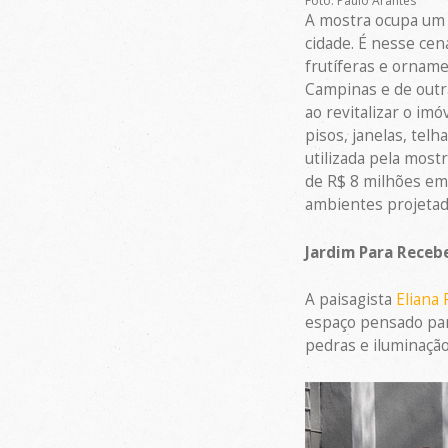
Foto: Paulo Arantes
A mostra ocupa um t
cidade. É nesse cen
frutíferas e orname
Campinas e de outra
ao revitalizar o im
pisos, janelas, tel
utilizada pela mos
de R$ 8 milhões em
ambientes projetado
Jardim Para Receb
A paisagista
Eliana
espaço pensado par
pedras e iluminaçã