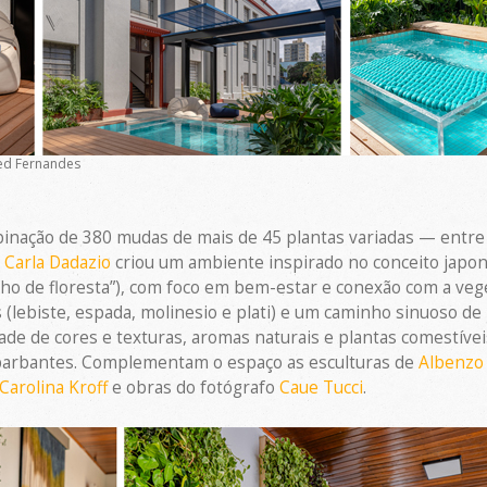
red Fernandes
ação de 380 mudas de mais de 45 plantas variadas — entre fo
a
Carla Dadazio
criou um ambiente inspirado no conceito japo
ho de floresta”), com foco em bem-estar e conexão com a veg
(lebiste, espada, molinesio e plati) e um caminho sinuoso de 
ade de cores e texturas, aromas naturais e plantas comestívei
barbantes. Complementam o espaço as esculturas de
Albenzo
Carolina Kroff
e obras do fotógrafo
Caue Tucci
.