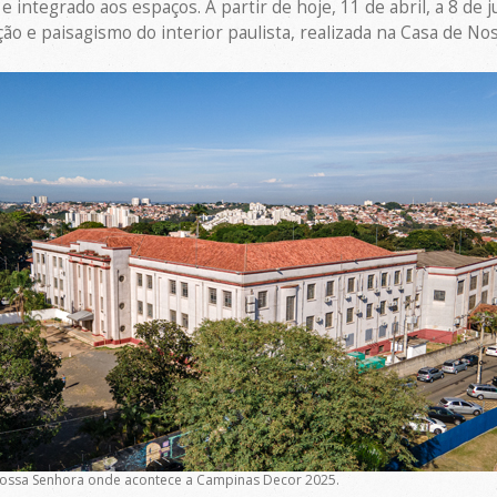
e integrado aos espaços. A partir de hoje, 11 de abril, a 8 de
ção e paisagismo do interior paulista, realizada na Casa de N
Nossa Senhora onde acontece a Campinas Decor 2025.