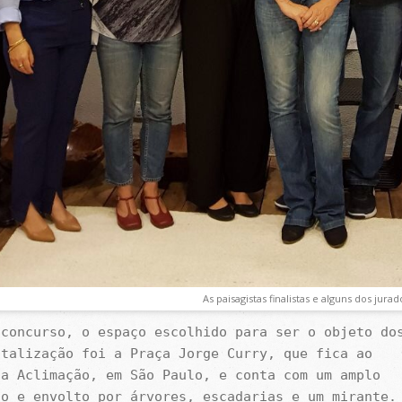
As paisagistas finalistas e alguns dos jurad
 concurso, o espaço escolhido para ser o objeto do
italização foi a Praça Jorge Curry, que fica ao
da Aclimação, em São Paulo, e conta com um amplo
to e envolto por árvores, escadarias e um mirante.