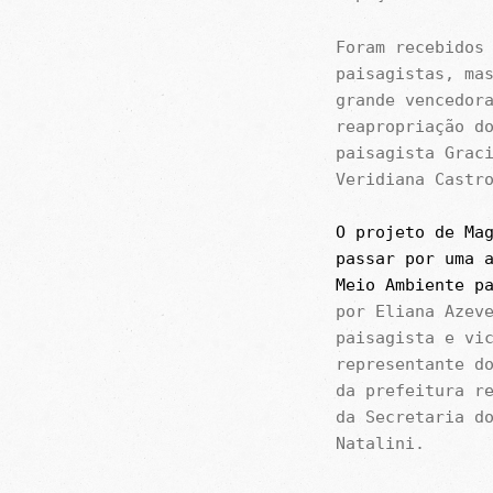
Foram recebidos
paisagistas, ma
grande vencedor
reapropriação d
paisagista Grac
Veridiana Castr
O projeto de Ma
passar por uma 
Meio Ambiente
p
por Eliana Azev
paisagista e vi
representante d
da prefeitura r
da Secretaria d
Natalini.