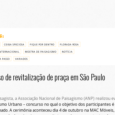
S:
CEIBA SPECIOSA
FIQUE POR DENTRO
FLORADA ROSA
NTERNACIONAL
MOSTRA DE PAISAGISMO
NOTÍCIA
A PASSO
VARIADOS
o de revitalização de praça em São Paulo
sagista, a Associação Nacional de Paisagismo (ANP) realizou 
ismo Urbano –
concurso no qual o objetivo dos participantes é
nado.
A cerimônia
a
conteceu dia 4 de outubro
na MAC Móveis,