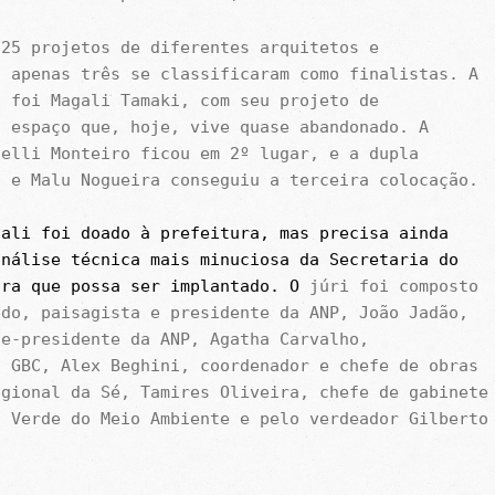
 25 projetos de diferentes arquitetos e
s apenas três se classificaram como finalistas. A
a foi Magali Tamaki, com seu projeto de
o espaço que, hoje, vive quase abandonado. A
ielli Monteiro ficou em 2º lugar, e a dupla
o e Malu Nogueira conseguiu a terceira colocação.
gali
foi doado à prefeitura, mas
precisa ainda
análise técnica mais minuciosa da
Secretaria do
ara que possa ser
implantado
.
O
júri foi composto
edo, paisagista e presidente da ANP, João Jadão,
ce-presidente da ANP, Agatha Carvalho,
o GBC, Alex Beghini, coordenador e chefe de obras
egional da Sé, Tamires Oliveira, chefe de gabinete
o Verde do Meio Ambiente e pelo verdeador Gilberto