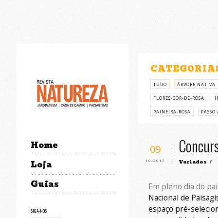
CATEGORIA
TUDO
ÁRVORE NATIVA
FLORES-COR-DE-ROSA
I
PAINEIRA-ROSA
PASSO 
Concurs
Home
09
10-2017
Variados
/
Loja
Guias
Em pleno dia do pai
Nacional de Paisag
espaço pré-selecio
SIGA-NOS