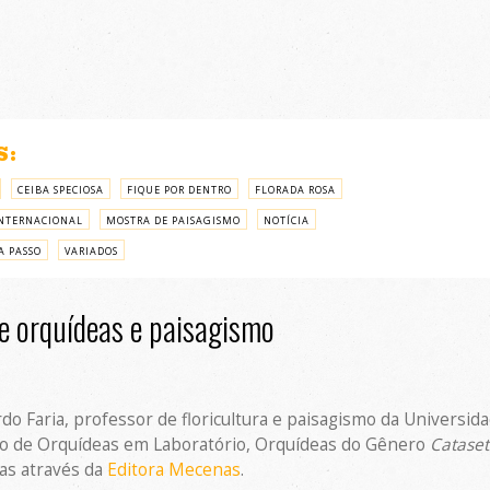
S:
CEIBA SPECIOSA
FIQUE POR DENTRO
FLORADA ROSA
NTERNACIONAL
MOSTRA DE PAISAGISMO
NOTÍCIA
A PASSO
VARIADOS
de orquídeas e paisagismo
rdo Faria, professor de floricultura e paisagismo da Universid
o de Orquídeas em Laboratório, Orquídeas do Gênero
Catase
as através da
Editora Mecenas
.