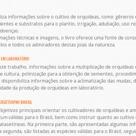
liza informações sobre o cultivo de orquídeas, como: gêneros 
pientes e substratos para o plantio, irrigação, adubação, uso n
 doenças.
ções técnicas e imagens, o livro oferece uma fonte de consult
los e todos os admiradores destas joias da natureza.
 EM LABORATÓRIO
te trabalho, informações sobre a multiplicação de orquídeas e
e cultura, polinização para a obtenção de sementes, procedi
isponibiliza informações sobre a aclimatização das mudas, de
idade da produção de orquídeas em laboratório.
TASETUM
NO BRASIL
objetivos principais orientar os cultivadores de orquídeas e
tum
válidas para o Brasil, bem como instruir quanto ao cultiv
tasetíneas. Na primeira parte, são apresentadas algumas inf
a segunda, são listadas as espécies válidas para o Brasil, segu