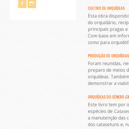
CULTIVO DE ORQUÍDEAS
Esta obra disponibi
do orquidário, reci
principais pragas e
Com base em informa
como para orquidófi
PRODUÇÃO DE ORQUÍDEAS
Foram reunidas, nes
preparo de meios d
orquídeas. Também d
demonstrar a viabil
ORQUÍDEAS DO GÊNERO
CA
Este livro tem por 
espécies de
Catase
a manutenção das ca
dos catasetuns e, n