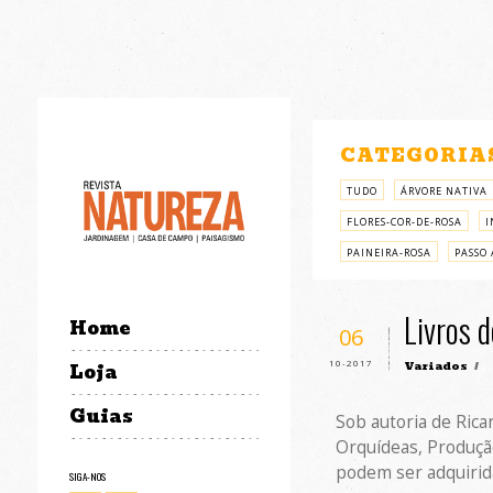
CATEGORIA
TUDO
ÁRVORE NATIVA
FLORES-COR-DE-ROSA
I
PAINEIRA-ROSA
PASSO 
Livros 
Home
06
10-2017
Variados
/
Loja
Guias
Sob autoria de Rica
Orquídeas, Produçã
podem ser adquirid
SIGA-NOS