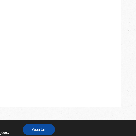
TOP
Aceitar
ções
.