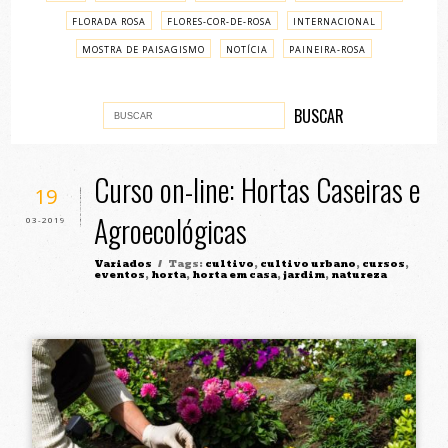
FLORADA ROSA
FLORES-COR-DE-ROSA
INTERNACIONAL
MOSTRA DE PAISAGISMO
NOTÍCIA
PAINEIRA-ROSA
PASSO A PASSO
VARIADOS
Curso on-line: Hortas Caseiras e
19
Agroecológicas
03-2019
Variados
/ Tags:
cultivo
,
cultivo urbano
,
cursos
,
eventos
,
horta
,
horta em casa
,
jardim
,
natureza