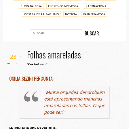
FLORADA ROSA
FLORES-COR-DE-ROSA
INTERNACIONAL
MOSTRA DE PAISAGISMO
NOTÍCIA
PAINEIRA-ROSA
PASSO A PASSO
VARIADOS
Folhas amareladas
23
08-2017
Variados
/
OSILIA SEZINI PERGUNTA:
Minha orquídea
dendrobium
está apresentando manchas
amareladas nas folhas. O que
pode ser?
ERWIN BOHNKE RESPONDE: