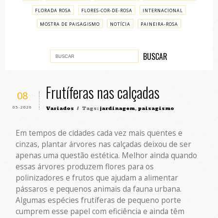
FLORADA ROSA
FLORES-COR-DE-ROSA
INTERNACIONAL
MOSTRA DE PAISAGISMO
NOTÍCIA
PAINEIRA-ROSA
PASSO A PASSO
VARIADOS
Frutíferas nas calçadas
08
05-2026
Variados
/ Tags:
jardinagem
,
paisagismo
Em tempos de cidades cada vez mais quentes e
cinzas, plantar árvores nas calçadas deixou de ser
apenas uma questão estética. Melhor ainda quando
essas árvores produzem flores para os
polinizadores e frutos que ajudam a alimentar
pássaros e pequenos animais da fauna urbana.
Algumas espécies frutíferas de pequeno porte
cumprem esse papel com eficiência e ainda têm