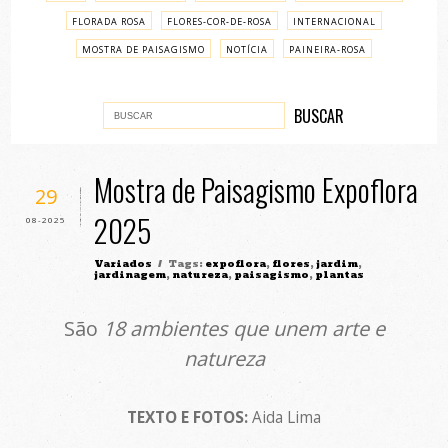
FLORADA ROSA
FLORES-COR-DE-ROSA
INTERNACIONAL
MOSTRA DE PAISAGISMO
NOTÍCIA
PAINEIRA-ROSA
PASSO A PASSO
VARIADOS
Mostra de Paisagismo Expoflora
29
2025
08-2025
Variados
/ Tags:
expoflora
,
flores
,
jardim
,
jardinagem
,
natureza
,
paisagismo
,
plantas
São
18 ambientes que unem arte e
natureza
TEXTO E FOTOS:
Aida Lima