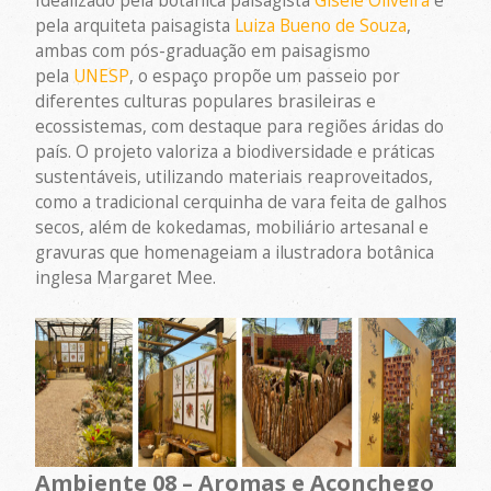
Idealizado pela botânica paisagista
Gisele Oliveira
e
pela arquiteta paisagista
Luiza Bueno de Souza
,
ambas com pós-graduação em paisagismo
pela
UNESP
, o espaço propõe um passeio por
diferentes culturas populares brasileiras e
ecossistemas, com destaque para regiões áridas do
país. O projeto valoriza a biodiversidade e práticas
sustentáveis, utilizando materiais reaproveitados,
como a tradicional cerquinha de vara feita de galhos
secos, além de kokedamas, mobiliário artesanal e
gravuras que homenageiam a ilustradora botânica
inglesa Margaret Mee.
Ambiente 08 – Aromas e Aconchego