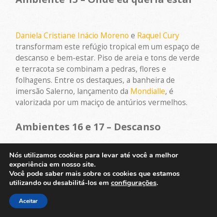
Daniela Cristiane Inácio Moreno
e
Raquel Cury
transformam este refúgio tropical em um espaço de
descanso e bem-estar. Piso de areia e tons de verde
e terracota se combinam a pedras, flores e
folhagens. Entre os destaques, a banheira de
imersão Salerno, lançamento da
Mondialle
, é
valorizada por um maciço de antúrios vermelhos.
Ambientes 16 e 17 – Descanso
Nós utilizamos cookies para levar até você a melhor
O arquiteto e urbanista,
Mateus Ramos
, criou um
experiência em nosso site.
Você pode saber mais sobre os cookies que estamos
refúgio do dia a dia, oferecendo contemplação e
utilizando ou desabilitá-los em
configurações
.
serenidade por meio de paisagismo com cores
suaves e aromas relaxantes.
Aceitar