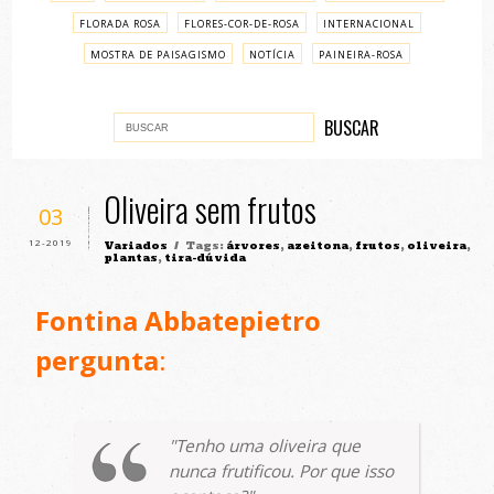
FLORADA ROSA
FLORES-COR-DE-ROSA
INTERNACIONAL
MOSTRA DE PAISAGISMO
NOTÍCIA
PAINEIRA-ROSA
PASSO A PASSO
VARIADOS
Oliveira sem frutos
03
12-2019
Variados
/ Tags:
árvores
,
azeitona
,
frutos
,
oliveira
,
plantas
,
tira-dúvida
Fontina Abbatepietro
pergunta
:
Tenho uma oliveira que
nunca frutificou. Por que isso