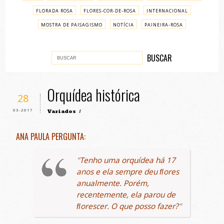
FLORADA ROSA
FLORES-COR-DE-ROSA
INTERNACIONAL
MOSTRA DE PAISAGISMO
NOTÍCIA
PAINEIRA-ROSA
PASSO A PASSO
VARIADOS
Orquídea histórica
28
03-2017
Variados
/
ANA PAULA PERGUNTA:
Tenho uma orquídea há 17
anos e ela sempre deu ﬂores
anualmente. Porém,
recentemente, ela parou de
ﬂorescer. O que posso fazer?