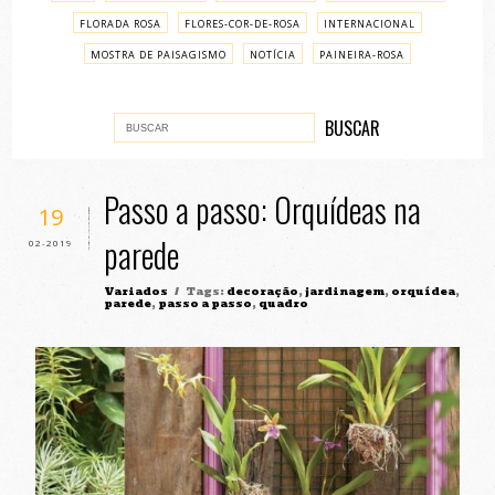
FLORADA ROSA
FLORES-COR-DE-ROSA
INTERNACIONAL
MOSTRA DE PAISAGISMO
NOTÍCIA
PAINEIRA-ROSA
PASSO A PASSO
VARIADOS
Passo a passo: Orquídeas na
19
parede
02-2019
Variados
/ Tags:
decoração
,
jardinagem
,
orquídea
,
parede
,
passo a passo
,
quadro