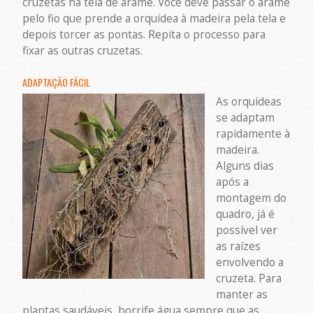
cruzetas na tela de arame. Você deve passar o arame
pelo fio que prende a orquídea à madeira pela tela e
depois torcer as pontas. Repita o processo para
fixar as outras cruzetas.
ADAPTAÇÃO FÁCIL
As orquídeas
se adaptam
rapidamente à
madeira.
Alguns dias
após a
montagem do
quadro, já é
possível ver
as raízes
envolvendo a
cruzeta. Para
manter as
plantas saudáveis, borrife água sempre que as