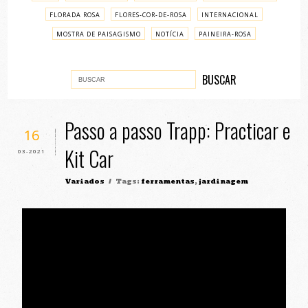
FLORADA ROSA
FLORES-COR-DE-ROSA
INTERNACIONAL
MOSTRA DE PAISAGISMO
NOTÍCIA
PAINEIRA-ROSA
PASSO A PASSO
VARIADOS
Passo a passo Trapp: Practicar e
16
Kit Car
03-2021
Variados
/ Tags:
ferramentas
,
jardinagem