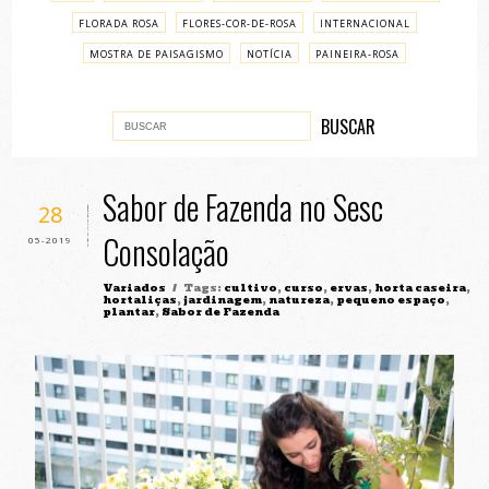
FLORADA ROSA
FLORES-COR-DE-ROSA
INTERNACIONAL
MOSTRA DE PAISAGISMO
NOTÍCIA
PAINEIRA-ROSA
PASSO A PASSO
VARIADOS
Sabor de Fazenda no Sesc
28
Consolação
05-2019
Variados
/ Tags:
cultivo
,
curso
,
ervas
,
horta caseira
,
hortaliças
,
jardinagem
,
natureza
,
pequeno espaço
,
plantar
,
Sabor de Fazenda