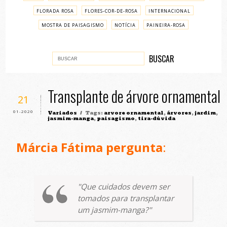
FLORADA ROSA
FLORES-COR-DE-ROSA
INTERNACIONAL
MOSTRA DE PAISAGISMO
NOTÍCIA
PAINEIRA-ROSA
PASSO A PASSO
VARIADOS
Transplante de árvore ornamental
21
01-2020
Variados
/ Tags:
arvore ornamental
,
árvores
,
jardim
,
jasmim-manga
,
paisagismo
,
tira-dúvida
Márcia Fátima pergunta
:
Que cuidados devem ser
tomados para transplantar
um jasmim-manga?