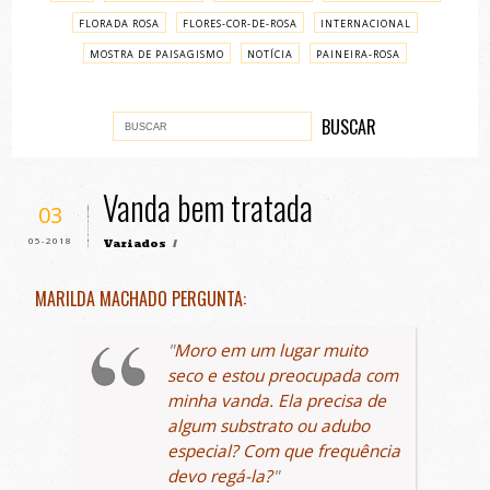
FLORADA ROSA
FLORES-COR-DE-ROSA
INTERNACIONAL
MOSTRA DE PAISAGISMO
NOTÍCIA
PAINEIRA-ROSA
PASSO A PASSO
VARIADOS
Vanda bem tratada
03
05-2018
Variados
/
MARILDA MACHADO PERGUNTA:
Moro em um lugar muito
seco e estou preocupada com
minha vanda. Ela precisa de
algum substrato ou adubo
especial? Com que frequência
devo regá-la?