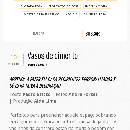
FLORADA ROSA
FLORES-COR-DE-ROSA
INTERNACIONAL
MOSTRA DE PAISAGISMO
NOTÍCIA
PAINEIRA-ROSA
PASSO A PASSO
VARIADOS
Vasos de cimento
10
07-2018
Variados
/
APRENDA A FAZER EM CASA RECIPIENTES PERSONALIZADOS E
DÊ CARA NOVA À DECORAÇÃO
Texto
Pedro Britto
| Fotos
André Fortes
| Produção
Aida Lima
Perfeitos para preencher aquele espaço sobrando
em alguma prateleira ou sobre a mesa de jantar, os
vasinhos de concreto estão na moda e podem ser