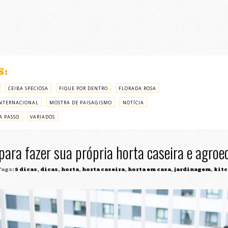
S:
CEIBA SPECIOSA
FIQUE POR DENTRO
FLORADA ROSA
NTERNACIONAL
MOSTRA DE PAISAGISMO
NOTÍCIA
A PASSO
VARIADOS
para fazer sua própria horta caseira e agroe
ags:
5 dicas
,
dicas
,
horta
,
horta caseira
,
horta em casa
,
jardinagem
,
kitc