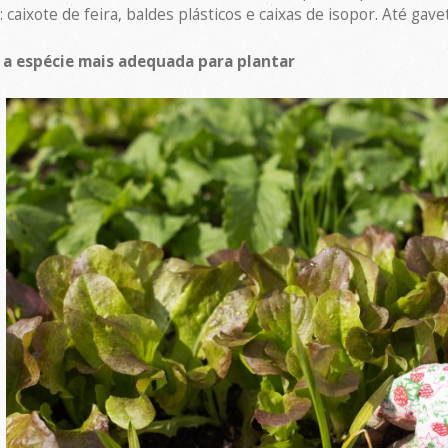
 caixote de feira, baldes plásticos e caixas de isopor. Até gav
 a espécie mais adequada para plantar