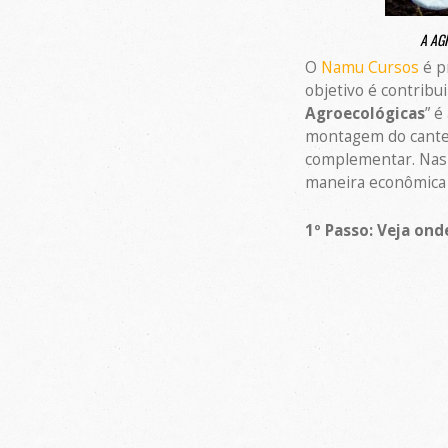
A AG
O
Namu Cursos
é p
objetivo é contribu
Agroecológicas
” é
montagem do cantei
complementar. Nas a
maneira econômica e
1º Passo: Veja ond