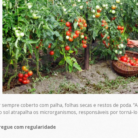
r sempre coberto com palha, folhas secas e restos de poda. “A
do sol atrapalha os microrganismos, responsáveis por torná-lo
 regue com regularidade