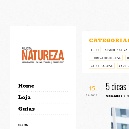
CATEGORIA
TUDO
ÁRVORE NATIVA
FLORES-COR-DE-ROSA
I
PAINEIRA-ROSA
PASSO 
5 dicas 
Home
15
04-2019
Variados
/ T
Loja
Guias
SIGA-NOS