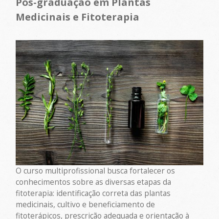
Pós-graduação em Plantas
Medicinais e Fitoterapia
O curso multiprofissional busca fortalecer os
conhecimentos sobre as diversas etapas da
fitoterapia: identificação correta das plantas
medicinais, cultivo e beneficiamento de
fitoterápicos, prescrição adequada e orientação à