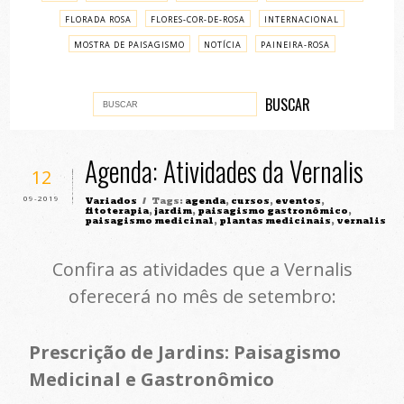
FLORADA ROSA
FLORES-COR-DE-ROSA
INTERNACIONAL
MOSTRA DE PAISAGISMO
NOTÍCIA
PAINEIRA-ROSA
PASSO A PASSO
VARIADOS
Agenda: Atividades da Vernalis
12
09-2019
Variados
/ Tags:
agenda
,
cursos
,
eventos
,
fitoterapia
,
jardim
,
paisagismo gastronômico
,
paisagismo medicinal
,
plantas medicinais
,
vernalis
Confira as atividades que a Vernalis
oferecerá no mês de setembro:
Prescrição de Jardins: Paisagismo
Medicinal e Gastronômico