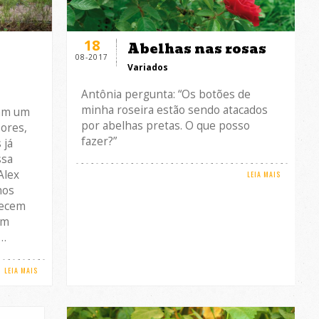
18
Abelhas nas rosas
08-2017
Variados
Antônia pergunta: “Os botões de
minha roseira estão sendo atacados
iam um
por abelhas pretas. O que posso
ores,
fazer?”
 já
ssa
Alex
LEIA MAIS
hos
recem
um
a…
LEIA MAIS