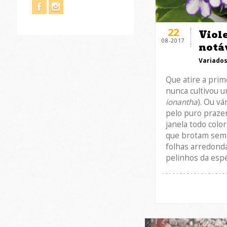
22
Viol
08-2017
notá
Variado
Que atire a prim
nunca cultivou u
ionantha
). Ou vá
pelo puro prazer
janela todo colo
que brotam sem
folhas arredond
pelinhos da esp