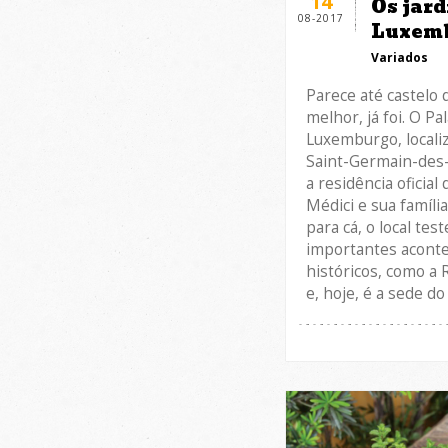
14
Os jard
08-2017
Luxem
Variados
Parece até castelo 
melhor, já foi. O Pa
Luxemburgo, locali
Saint-Germain-des-
a residência oficial
Médici e sua família
para cá, o local te
importantes acont
históricos, como a 
e, hoje, é a sede d