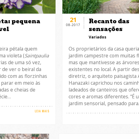
21
Recanto das
eta: pequena
08-2017
sensações
vel
Variados
s
Os proprietários da casa quer
eira pétala quem
jardim campestre com muitas fl
ma violeta (
Saintpaulia
mas que mantivesse as árvores
rias de uma só vez,
existentes no local. A partir de
 de ver o beiral da
diretriz, o arquiteto paisagista 
rido com as florzinhas
Hanazaki caprichou nos camin
 parar em meio às
ladeados de canteiros que ofe
adas e cheias de
cores e aromas diferentes. “É 
écie…
jardim sensorial, pensado par
LEIA MAIS