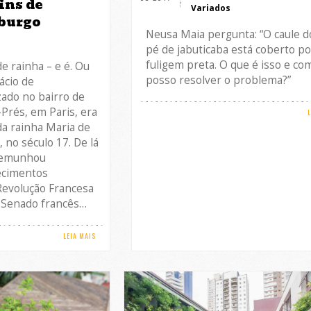
ins de
Variados
burgo
Neusa Maia pergunta: “O caule 
pé de jabuticaba está coberto p
fuligem preta. O que é isso e co
de rainha – e é. Ou
posso resolver o problema?”
lácio de
zado no bairro de
Prés, em Paris, era
 da rainha Maria de
, no século 17. De lá
stemunhou
ecimentos
Revolução Francesa
o Senado francês…
LEIA MAIS