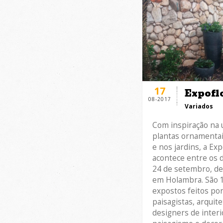
17
Expofl
08-2017
Variados
Com inspiração na u
plantas ornamentai
e nos jardins, a Ex
acontece entre os d
24 de setembro, de
em Holambra. São 
expostos feitos p
paisagistas, arquit
designers de inter