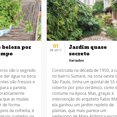
01
Jardim quase
 beleza por
08-2017
secreto
empo
Variados
Construída na década de 1950, a c
eros são o segredo
no bairro Sumaré, na zona oeste 
e dar água na boca.
São Paulo, tinha um quintal de 55
ntes são frescos e
coberto por piso cerâmico, como 
 para a panela,
costume na época. Mas, graças à
 praticamente
intervenção do arquiteto Fabio Ma
ra que as mudas
ela ganhou um jardim repleto de
r de forma
plantas, que mais parece um
ois da colheita, é
pedacinho de Mata Atlântica esco
lguns cuidados na