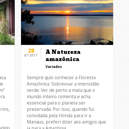
28
A Natureza
07-2017
amazônica
Variados
asa
Sempre quis conhecer a Floresta
de
Amazônica. Sobrevoar a imensidão
 m²
verde. Ver de perto a mata que o
era
mundo inteiro comenta e acha
essencial para o planeta ser
rins,
preservada. Por isso, quando fui
convidada pela Honda para ir a
Manaus, preferi dizer aos amigos que
ndido
ia para a Amazônia…