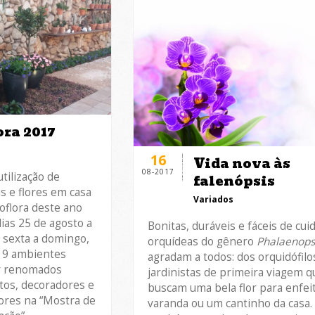
ora 2017
16
Vida nova às
08-2017
tilização de
falenópsis
s e flores em casa
Variados
poflora deste ano
ias 25 de agosto a
Bonitas, duráveis e fáceis de cuid
 sexta a domingo,
orquídeas do gênero
Phalaenops
19 ambientes
agradam a todos: dos orquidófilo
or renomados
jardinistas de primeira viagem q
etos, decoradores e
buscam uma bela flor para enfeit
iores na “Mostra de
varanda ou um cantinho da casa.