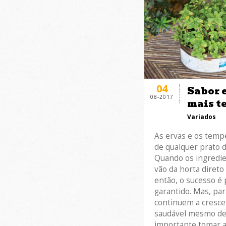
04
Sabor e
08-2017
mais t
Variados
As ervas e os temp
de qualquer prato d
Quando os ingredie
vão da horta direto
então, o sucesso é
garantido. Mas, pa
continuem a cresce
saudável mesmo dep
importante tomar a