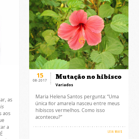
15
Mutação no hibisco
08-2017
Variados
Maria Helena Santos pergunta: “Uma
ar, as
única ﬂor amarela nasceu entre meus
is
hibiscos vermelhos. Como isso
s aos
aconteceu?”
ue
ar a
LEIA MAIS
 É