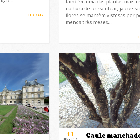
ação”…
também uma das plantas mais u
na hora de presentear, já que s
flores se mantêm vistosas por p
LEIA MAIS
menos três meses…
11
Caule manchad
08-2017