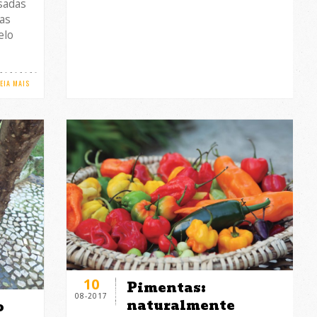
sadas
uas
elo
LEIA MAIS
10
Pimentas:
08-2017
naturalmente
o