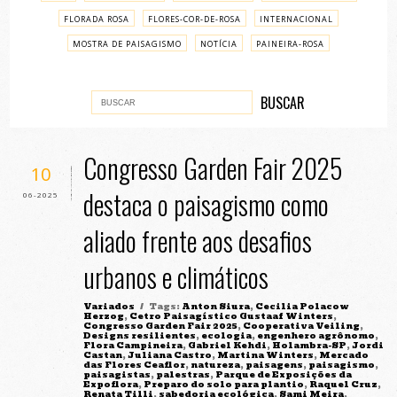
FLORADA ROSA
FLORES-COR-DE-ROSA
INTERNACIONAL
MOSTRA DE PAISAGISMO
NOTÍCIA
PAINEIRA-ROSA
PASSO A PASSO
VARIADOS
Congresso Garden Fair 2025
10
destaca o paisagismo como
06-2025
aliado frente aos desafios
urbanos e climáticos
Variados
/ Tags:
Anton Siura
,
Cecilia Polacow
Herzog
,
Cetro Paisagístico Gustaaf Winters
,
Congresso Garden Fair 2025
,
Cooperativa Veiling
,
Designs resilientes
,
ecologia
,
engenhero agrônomo
,
Flora Campineira
,
Gabriel Kehdi
,
Holambra-SP
,
Jordi
Castan
,
Juliana Castro
,
Martina Winters
,
Mercado
das Flores Ceaflor
,
natureza
,
paisagens
,
paisagismo
,
paisagistas
,
palestras
,
Parque de Exposições da
Expoflora
,
Preparo do solo para plantio
,
Raquel Cruz
,
Renata Tilli
,
sabedoria ecológica
,
Sami Meira
,