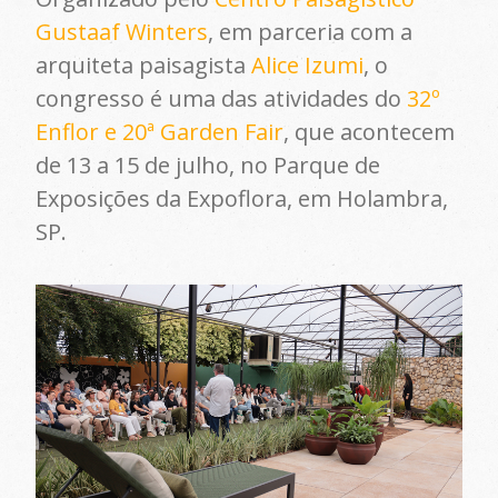
Gustaaf Winters
, em parceria com a
arquiteta paisagista
Alice Izumi
, o
congresso é uma das atividades do
32º
Enflor e 20ª Garden Fair
, que acontecem
de 13 a 15 de julho, no Parque de
Exposições da Expoflora, em Holambra,
SP.