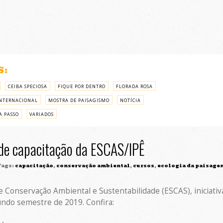
S:
CEIBA SPECIOSA
FIQUE POR DENTRO
FLORADA ROSA
NTERNACIONAL
MOSTRA DE PAISAGISMO
NOTÍCIA
A PASSO
VARIADOS
de capacitação da ESCAS/IPÊ
ags:
capacitação
,
conservação ambiental
,
cursos
,
ecologia da paisage
e Conservação Ambiental e Sustentabilidade (ESCAS), iniciativ
undo semestre de 2019. Confira: