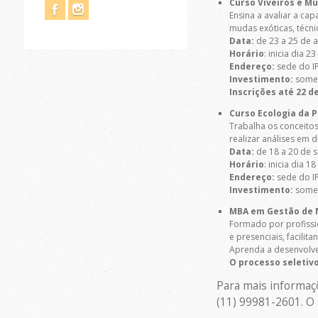
Curso Viveiros e M
Ensina a avaliar a c
mudas exóticas, técn
Data:
de 23 a 25 de 
Horário
: inicia dia 2
Endereço:
sede do IP
Investimento:
somen
Inscrições até 22 d
Curso Ecologia da 
Trabalha os conceito
realizar análises em 
Data:
de 18 a 20 de 
Horário
: inicia dia 1
Endereço:
sede do IP
Investimento:
somen
MBA em Gestão de 
Formado por profissi
e presenciais, facil
Aprenda a desenvolve
O processo seletiv
Para mais informaç
(11) 99981-2601. O 