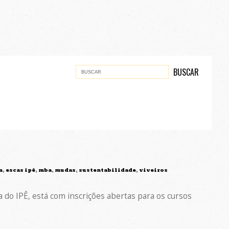
m
,
escas ipê
,
mba
,
mudas
,
sustentabilidade
,
viveiros
a do IPÊ, está com inscrições abertas para os cursos