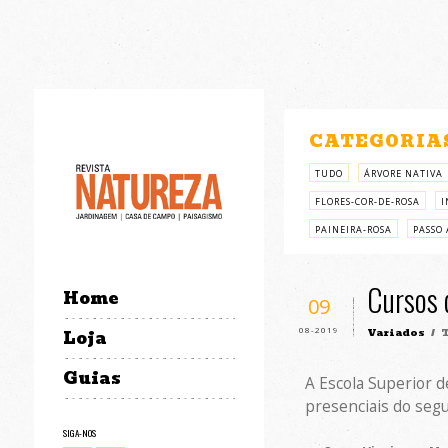
CATEGORIA
TUDO
ÁRVORE NATIVA
FLORES-COR-DE-ROSA
I
PAINEIRA-ROSA
PASSO 
Cursos 
Home
09
08-2019
Variados
/ T
Loja
Guias
A Escola Superior d
presenciais do seg
SIGA-NOS