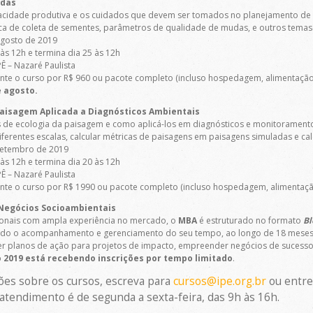
udas
apacidade produtiva e os cuidados que devem ser tomados no planejamento de
ica de coleta de sementes, parâmetros de qualidade de mudas, e outros temas
agosto de 2019
3 às 12h e termina dia 25 às 12h
Ê – Nazaré Paulista
te o curso por R$ 960 ou pacote completo (incluso hospedagem, alimentação 
e agosto.
Paisagem Aplicada a Diagnósticos Ambientais
s de ecologia da paisagem e como aplicá-los em diagnósticos e monitoramento
diferentes escalas, calcular métricas de paisagens em paisagens simuladas e c
setembro de 2019
8 às 12h e termina dia 20 às 12h
Ê – Nazaré Paulista
te o curso por R$ 1990 ou pacote completo (incluso hospedagem, alimentação
Negócios Socioambientais
onais com ampla experiência no mercado, o
MBA
é estruturado no formato
Bl
itando o acompanhamento e gerenciamento do seu tempo, ao longo de 18 meses
r planos de ação para projetos de impacto, empreender negócios de sucesso 
o 2019 está recebendo inscrições por tempo limitado
.
ões sobre os cursos, escreva para
cursos@ipe.org.br
ou entre
atendimento é de segunda a sexta-feira, das 9h às 16h.