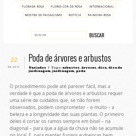
FLORADA ROSA
FLORES-COR-DE-ROSA
INTERNACIONAL
MOSTRA DE PAISAGISMO
NOTÍCIA
PAINEIRA-ROSA
PASSO A PASSO
VARIADOS
Poda de árvores e arbustos
22
08-2019
Variados
/ Tags:
arbustos
,
árvores
,
dica
,
dica de
jardinagem
,
jardinagem
,
poda
O procedimento pode até parecer fácil, mas a
verdade é que a poda de árvores e arbustos requer
uma série de cuidados que, se não forem
observados, podem comprometer – e muito – a
beleza e a longevidade das suas plantas. O primeiro
deles é cortar os ramos sempre em bisel – na
diagonal – para que a água da chuva não se acumule
no local. E, para manter fungos e doenças bem