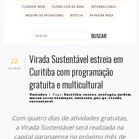
FLORADA ROSA
FLORES-COR-DE-ROSA
INTERNACIONAL
MOSTRA DE PAISAGISMO
NOTÍCIA
PAINEIRA-ROSA
PASSO A PASSO
VARIADOS
Virada Sustentável estreia em
22
Curitiba com programação
10-2024
gratuita e multicultural
Variados
/ Tags:
Curitiba
,
cursos
,
ecologia
,
jardim
,
museu oscar niemeyer
,
natureza
,
puc-pr
,
virada
sustentavel
Com quatro dias de atividades gratuitas,
a Virada Sustentável será realizada na
capital paranaense no próximo mês de