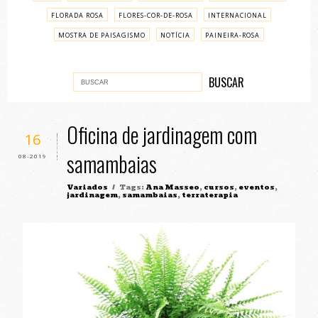
FLORADA ROSA
FLORES-COR-DE-ROSA
INTERNACIONAL
MOSTRA DE PAISAGISMO
NOTÍCIA
PAINEIRA-ROSA
PASSO A PASSO
VARIADOS
Oficina de jardinagem com
16
samambaias
08-2019
Variados
/ Tags:
Ana Masseo
,
cursos
,
eventos
,
jardinagem
,
samambaias
,
terraterapia